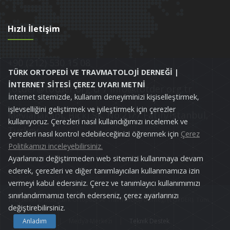
Hızlı İletişim
+90 (212) 530 15 08
TÜRK ORTOPEDİ VE TRAVMATOLOJİ DERNEĞİ |
İNTERNET SİTESİ ÇEREZ UYARI METNİ
totder@totder.org.tr / info@totder.org.tr
İnternet sitemizde, kullanım deneyiminizi kişiselleştirmek,
işlevselliğini geliştirmek ve iyileştirmek için çerezler
Mevlanakapı, Bıçkı Sk. No:21/7 Fatih/İstanbul,
kullanıyoruz. Çerezleri nasıl kullandığımızı incelemek ve
Turkey
çerezleri nasıl kontrol edebileceğinizi öğrenmek için
Çerez
Politikamızı inceleyebilirsiniz.
Ayarlarınızı değiştirmeden web sitemizi kullanmaya devam
ederek, çerezleri ve diğer tanımlayıcıları kullanmamıza izin
vermeyi kabul edersiniz. Çerez ve tanımlayıcı kullanımımızı
sınırlandırmamızı tercih ederseniz, çerez ayarlarınızı
Telif Hakkı © 2020 Türk Ortopedi ve Travmatoloji Derneği (TOTDER). Tüm
değiştirebilirsiniz.
Hakları Saklıdır
Anladım
|
Medya Merkezi
|
Teknik Destek