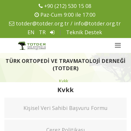
+90 (212) 530 15 08
Paz-Cum 9:00 ile 17:00
totder@totder.org.tr / info@totder.org.tr
EN
TR
|
Teknik Destek
TÜRK ORTOPEDI VE TRAVMATOLOJI DERNEĞI
(TOTDER)
Kvkk
Kvkk
Kişisel Veri Sahibi Başvuru Formu
Çerez Politikası