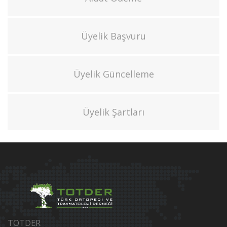
Üyelik Başvuru
Üyelik Güncelleme
Üyelik Şartları
TOTDER