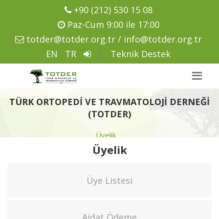
+90 (212) 530 15 08
Paz-Cum 9:00 ile 17:00
totder@totder.org.tr / info@totder.org.tr
EN
TR
|
Teknik Destek
TÜRK ORTOPEDI VE TRAVMATOLOJI DERNEĞI
(TOTDER)
Üyelik
Üyelik
Üye Listesi
Aidat Ödeme