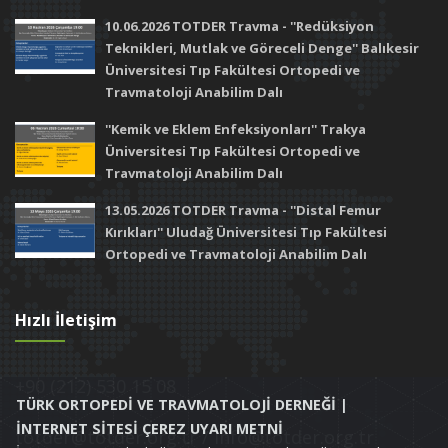
10.06.2026 TOTDER Travma - ''Redüksiyon
Teknikleri, Mutlak ve Göreceli Denge'' Balıkesir
Üniversitesi Tıp Fakültesi Ortopedi ve
Travmatoloji Anabilim Dalı
''Kemik ve Eklem Enfeksiyonları'' Trakya
Üniversitesi Tıp Fakültesi Ortopedi ve
Travmatoloji Anabilim Dalı
13.05.2026 TOTDER Travma - ''Distal Femur
Kırıkları'' Uludağ Üniversitesi Tıp Fakültesi
Ortopedi ve Travmatoloji Anabilim Dalı
Hızlı İletişim
+90 (212) 530 15 08
TÜRK ORTOPEDİ VE TRAVMATOLOJİ DERNEĞİ |
İNTERNET SİTESİ ÇEREZ UYARI METNİ
totder@totder.org.tr / info@totder.org.tr